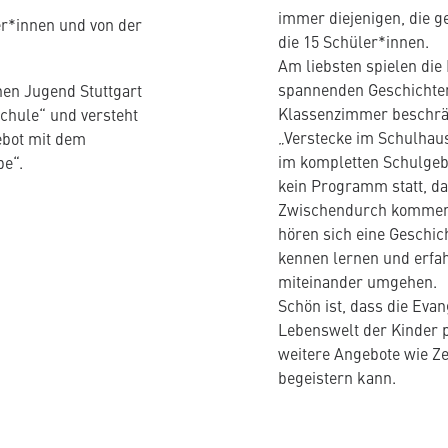
immer diejenigen, die g
er*innen und von der
die 15 Schüler*innen.
Am liebsten spielen die
spannenden Geschichten.
en Jugend Stuttgart
Klassenzimmer beschrän
chule“ und versteht
„Verstecke im Schulhau
ebot mit dem
im kompletten Schulgeb
pe“.
kein Programm statt, da
Zwischendurch kommen 
hören sich eine Geschich
kennen lernen und erfah
miteinander umgehen.
Schön ist, dass die Evan
Lebenswelt der Kinder p
weitere Angebote wie Z
begeistern kann.