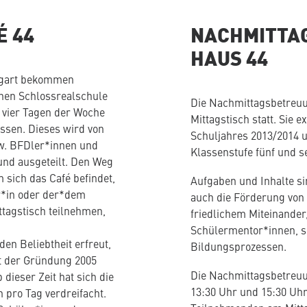
É 44
NACHMITTA
HAUS 44
ttgart bekommen
nen Schlossrealschule
Die Nachmittagsbetreuu
 vier Tagen der Woche
Mittagstisch statt. Sie e
ssen. Dieses wird von
Schuljahres 2013/2014 un
bzw. BFDler*innen und
Klassenstufe fünf und s
 und ausgeteilt. Den Weg
 sich das Café befindet,
Aufgaben und Inhalte s
er*in oder der*dem
auch die Förderung von
ttagstisch teilnehmen,
friedlichem Miteinander
Schülermentor*innen, s
en Beliebtheit erfreut,
Bildungsprozessen.
it der Gründung 2005
Die Nachmittagsbetreuu
ieser Zeit hat sich die
13:30 Uhr und 15:30 Uhr 
 pro Tag verdreifacht.