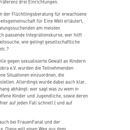
räferenz drei Einrichtungen.
in der Flüchtlingsberatung für erwachsene
itsgemeinschaft für Eine Welt erläutert,
atungssuchenden am meisten
ch passende Integrationskurse, wer hilft
itssuche, wie gelingt gesellschaftliche
etc.?
lle gegen sexualisierte Gewalt an Kindern
obra e.V. wurden die Teilnehmenden
ene Situationen einzuordnen, die
stellen. Allerdings wurde dabei auch klar,
hang abhängt: wer sagt was zu wem in
offene Kinder und Jugendliche, sowie deren
ier auf jeden Fall schnell ( und auf
s auch bei FrauenFanal und der
le. Diese will einen Weg aus dem