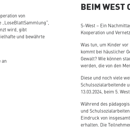
BEIM WEST 
operation von
ie „LoseBlattSammlung“,
S-West – Ein Nachmitta
zt wird, gibt
Kooperation und Vernet
ielhafte und bewährte
Was tun, um Kinder vor 
kommt bei häuslicher Ge
Gewalt? Wie können stad
e an
werden, die von den Men
Diese und noch viele wei
Schulsozialarbeitende 
13.03.2024, beim 5. West
Während des pädagogis
und Schulsozialarbeiten
Eindruck von insgesamt 
erhalten. Die Teilnehme