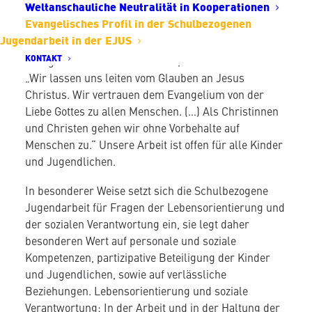
Weltanschauliche Neutralität in Kooperationen
Grundlage christlicher und abendländischer
Evangelisches Profil in der Schulbezogenen
Bildungs- und Kulturwerte. Schulbezogene
Jugendarbeit in der EJUS
Jugendarbeit in der Evangelischen Jugend Stuttgart
KONTAKT
erfolgt nach ihren Grundsätzen, in denen es heißt:
„Wir lassen uns leiten vom Glauben an Jesus
Christus. Wir vertrauen dem Evangelium von der
Liebe Gottes zu allen Menschen. (…) Als Christinnen
und Christen gehen wir ohne Vorbehalte auf
Menschen zu.“ Unsere Arbeit ist offen für alle Kinder
und Jugendlichen.
In besonderer Weise setzt sich die Schulbezogene
Jugendarbeit für Fragen der Lebensorientierung und
der sozialen Verantwortung ein, sie legt daher
besonderen Wert auf personale und soziale
Kompetenzen, partizipative Beteiligung der Kinder
und Jugendlichen, sowie auf verlässliche
Beziehungen. Lebensorientierung und soziale
Verantwortung: In der Arbeit und in der Haltung der