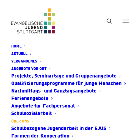
Zum Hauptinhalt springen
HOME
AKTUELL
EVANGELISCHES PROFIL IN
VERGANGENES
DER SCHULBEZOGENEN
ANGEBOTE VOR ORT
Projekte, Seminartage und Gruppenangebote
JUGENDARBEIT DER EJUS
Qualifizierungsprogramme für junge Menschen
Nachmittags- und Ganztagsangebote
Ferienangebote
Die Schulbezogene Jugendarbeit wirkt mit am
Angebote für Fachpersonal
staatlichen Erziehungs- und Bildungsauftrag, wie er
Schulsozialarbeit
in der Landesverfassung formuliert ist: In der
ÜBER UNS
Ehrfurcht vor Gott, im Geiste der christlichen
Schulbezogene Jugendarbeit in der EJUS
Nächstenliebe, zur Brüderlichkeit aller Menschen
Formen der Kooperation
und zur Friedensliebe (Art. 1-2 SchG) auf der